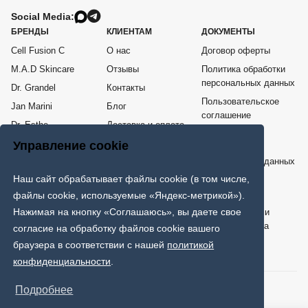
Social Media:
БРЕНДЫ
КЛИЕНТАМ
ДОКУМЕНТЫ
Cell Fusion C
О нас
Договор оферты
M.A.D Skincare
Отзывы
Политика обработки
персональных данных
Dr. Grandel
Контакты
Пользовательское
Jan Marini
Блог
соглашение
Dr. Esthe
Доставка и оплата
Согласие на
Me Line
Возврат товара
Управление cookie
обработку
персональных данных
COSPPI
Наш сайт обрабатывает файлы cookie (в том числе,
Карта сайта
ИНТЕРНЕТ - МАГАЗИН ПРОФЕССИОНАЛЬНОЙ КОСМЕТИКИ
файлы cookie, используемые «Яндекс-метрикой»).
Нажимая на кнопку «Соглашаюсь», вы даете свое
Только клинически проверенная и протестированная врачами
дерматологами и косметологами эффективная космецевтика
согласие на обработку файлов cookie вашего
мировых брендов.
браузера в соответствии с нашей
политикой
конфиденциальности
.
© 2026 SkinFans. Все права защищены.
Подробнее
Способы оплаты: