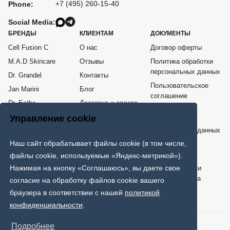
+7 (495) 260-15-40
Phone:
Social Media:
БРЕНДЫ
КЛИЕНТАМ
ДОКУМЕНТЫ
Cell Fusion C
О нас
Договор оферты
M.A.D Skincare
Отзывы
Политика обработки
персональных данных
Dr. Grandel
Контакты
Пользовательское
Jan Marini
Блог
соглашение
Dr. Esthe
Доставка и оплата
Согласие на
Me Line
Возврат товара
Управление cookie
обработку
персональных данных
COSPPI
Наш сайт обрабатывает файлы cookie (в том числе,
Карта сайта
ИНТЕРНЕТ - МАГАЗИН ПРОФЕССИОНАЛЬНОЙ КОСМЕТИКИ
файлы cookie, используемые «Яндекс-метрикой»).
Нажимая на кнопку «Соглашаюсь», вы даете свое
Только клинически проверенная и протестированная врачами
дерматологами и косметологами эффективная космецевтика
согласие на обработку файлов cookie вашего
мировых брендов.
браузера в соответствии с нашей
политикой
конфиденциальности
.
© 2026 SkinFans. Все права защищены.
Подробнее