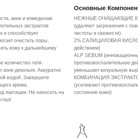
Основные Компоне
сти, акне и комедонам.
НЕЖНЫЕ ОЧИЩАЮЩИЕ КО
тительных экстрактов
(удаляют загрязнения с по
к и способствует
чистоты и свежести)
огает очистить поры,
2% САЛИЦИЛОВАЯ КИСЛОТА
вить кожу к дальнейшему
действием)
ALP SEBUM (инновационны
 количество геля.
противовоспалительное дей
 зоне декольте. Аккуратно
уменьшает визуальную выр
лой водой. Завершите
КОМБИНАЦИЯ ЭКСТРАКТО
щего крема.
(усиливают противовоспал
д лактации. Не наносить на
состояние кожи)
глаз!