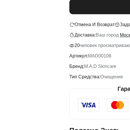
Отмена И Возврат
Зада
Доставка:
Ваш город
Мос
20
человек просматривают
Артикул:
MAD00106
Бренд:
M.A.D Skincare
Тип Средства:
Очищение
Гар