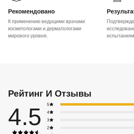
Рекомендовано
Результ
К применению ведущими врачами
Подтвержд
косметологами и дерматологами
исследован
мирового уровня.
испытаниям
Рейтинг И Отзывы
5
4.5
4
3
2