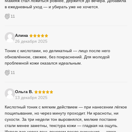
Макияж стал ложиться ровнее, держится до вечера. Добавила
в ежедневный уход — и убирать уже не хочется.
11
-
Алина
26 декабря 2025
Тоник с кислотами, но деликатный — лицо после него
обновлённое, свежее, без покраснений. Для молодой
проблемной кожи оказался идеальным.
11
-
Ольга В.
13 декабря 2025
Кислотный тоник с мягким действием — при нанесении лёгкое
пощипывание, но через минуту проходит. Ни красноты, ни
сухости. За три недели тон выровнялся, мелкие постакне
стали менее заметны, текстура кожи — гладкая на ощупь.
Использую через день вечером после очищения — этого