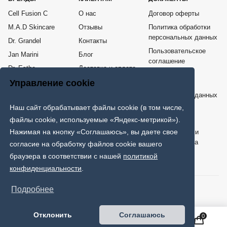
Cell Fusion C
О нас
Договор оферты
M.A.D Skincare
Отзывы
Политика обработки
персональных данных
Dr. Grandel
Контакты
Пользовательское
Jan Marini
Блог
соглашение
Dr. Esthe
Доставка и оплата
Согласие на
Me Line
Возврат товара
Управление cookie
обработку
персональных данных
COSPPI
Наш сайт обрабатывает файлы cookie (в том числе,
Карта сайта
ИНТЕРНЕТ - МАГАЗИН ПРОФЕССИОНАЛЬНОЙ КОСМЕТИКИ
файлы cookie, используемые «Яндекс-метрикой»).
Нажимая на кнопку «Соглашаюсь», вы даете свое
Только клинически проверенная и протестированная врачами
дерматологами и косметологами эффективная космецевтика
согласие на обработку файлов cookie вашего
мировых брендов.
браузера в соответствии с нашей
политикой
конфиденциальности
.
© 2026 SkinFans. Все права защищены.
Подробнее
Способы оплаты:
Отклонить
Соглашаюсь
0