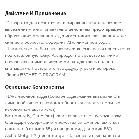
Действие И Применение
Сыворотка для осветления и выравнивания тона кожи с
выраженным антипигментным действием предотвращает
образование меланина и депигментацию, возвращая коже
сияние и ровность. Содержит 71% лимонной воды.
Применение: небольшое количество сыворотки нанесите на
подготовленную кожу. Распределите средство мягкими
похлопывающими движениями, дождавшись полного
впитывания. Повторяйте процедуру утром и вечером.
Линия ESTHETIC PROGRAM.
Основные Компоненты
71% лимонной воды (богатое содержание витамина С и
лимонной кислоты помогает бороться с нежелательным
изменением цвета кожи)
Витамины B, C и E (эффективно осветляет тусклую кожу
благодаря содержанию множества витаминов, включая
пантенол (витамин B5) и ниацинамид (витамин B3))
Alpha-Melight™ (препятствует образованию меланина и