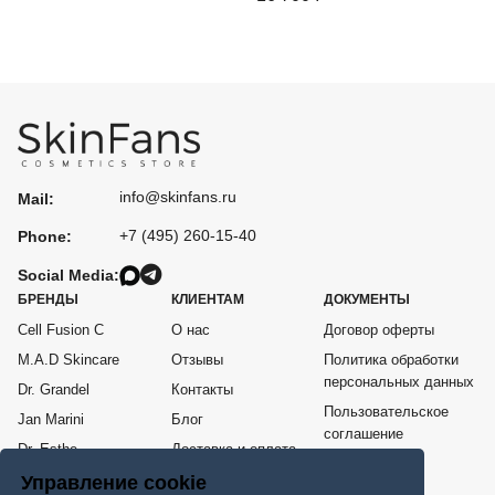
info@skinfans.ru
Mail:
+7 (495) 260-15-40
Phone:
Social Media:
БРЕНДЫ
КЛИЕНТАМ
ДОКУМЕНТЫ
Cell Fusion C
О нас
Договор оферты
M.A.D Skincare
Отзывы
Политика обработки
персональных данных
Dr. Grandel
Контакты
Пользовательское
Jan Marini
Блог
соглашение
Dr. Esthe
Доставка и оплата
Согласие на
Me Line
Возврат товара
Управление cookie
обработку