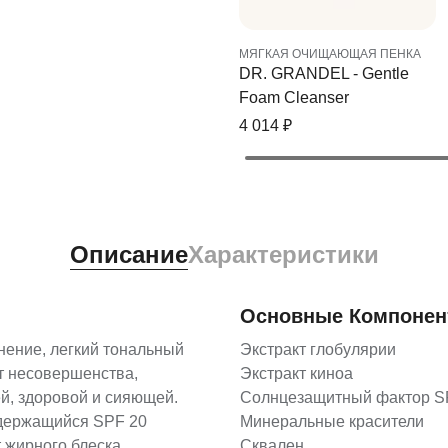
МЯГКАЯ ОЧИЩАЮЩАЯ ПЕНКА
DR. GRANDEL - Gentle
Foam Cleanser
4 014
₽
Описание
Характеристики
Основные Компоне
нение, легкий тональный
Экстракт глобулярии
ет несовершенства,
Экстракт киноа
й, здоровой и сияющей.
Солнцезащитный фактор S
одержащийся SPF 20
Минеральные красители
 жирного блеска.
Сквален