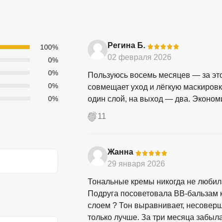
Регина Б.
-
100%
02 февраля 2026
0%
0%
Пользуюсь восемь месяцев — за это
0%
совмещает уход и лёгкую маскировк
0%
один слой, на выход — два. Экономи
11
Жанна
-
29 января 2026
Тональные кремы никогда не любила
Подруга посоветовала ВВ-бальзам ка
слоем ? Тон выравнивает, несоверш
только лучше. За три месяца забыл