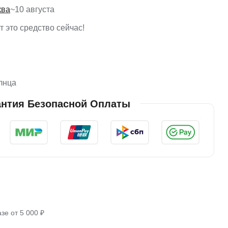
ква
~
10 августа
 это средство сейчас!
лнца
антия Безопасной Оплаты
зе от 5 000 ₽