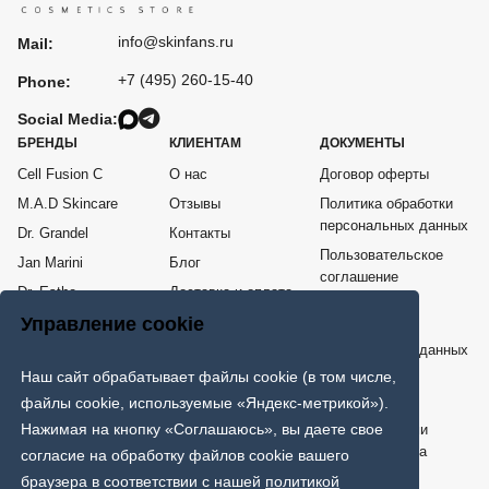
info@skinfans.ru
Mail:
+7 (495) 260-15-40
Phone:
Social Media:
БРЕНДЫ
КЛИЕНТАМ
ДОКУМЕНТЫ
Cell Fusion C
О нас
Договор оферты
M.A.D Skincare
Отзывы
Политика обработки
персональных данных
Dr. Grandel
Контакты
Пользовательское
Jan Marini
Блог
соглашение
Dr. Esthe
Доставка и оплата
Согласие на
Me Line
Возврат товара
Управление cookie
обработку
персональных данных
COSPPI
Наш сайт обрабатывает файлы cookie (в том числе,
Карта сайта
ИНТЕРНЕТ - МАГАЗИН ПРОФЕССИОНАЛЬНОЙ КОСМЕТИКИ
файлы cookie, используемые «Яндекс-метрикой»).
Нажимая на кнопку «Соглашаюсь», вы даете свое
Только клинически проверенная и протестированная врачами
дерматологами и косметологами эффективная космецевтика
согласие на обработку файлов cookie вашего
мировых брендов.
браузера в соответствии с нашей
политикой