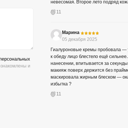
невесомая. Второе лето подряд ко
11
Марина
-
05 декабря 2025
Гиалуроновые кремы пробовала — у
к обеду лицо блестело ещё сильнее.
 персональных
нанесении, впитывается за секунды,
знакомлены и
макияж поверх держится без прайм
маскировала жирным блеском — оказ
избытка ?
11