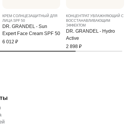
КРЕМ СОЛНЦЕЗАЩИТНЫЙ ДЛЯ
КОНЦЕНТРАТ УВЛАЖНЯЮЩИЙ С
ЛИЦА SPF 50
ВОССТАНАВЛИВАЮЩИМ
ЭФФЕКТОМ
DR. GRANDEL - Sun
DR. GRANDEL - Hydro
Expert Face Cream SPF 50
Active
6 012
₽
2 898
₽
нты
ы
а
ей