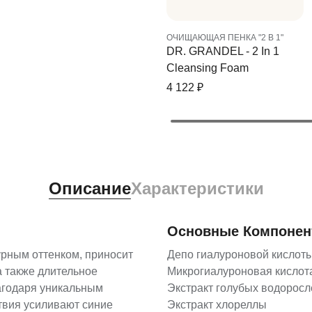
ОЧИЩАЮЩАЯ ПЕНКА "2 В 1"
DR. GRANDEL - 2 In 1
Cleansing Foam
4 122
₽
Описание
Характеристики
Основные Компоне
рным оттенком, приносит
Депо гиалуроновой кислот
 также длительное
Микрогиалуроновая кислот
агодаря уникальным
Экстракт голубых водоросл
твия усиливают синие
Экстракт хлореллы