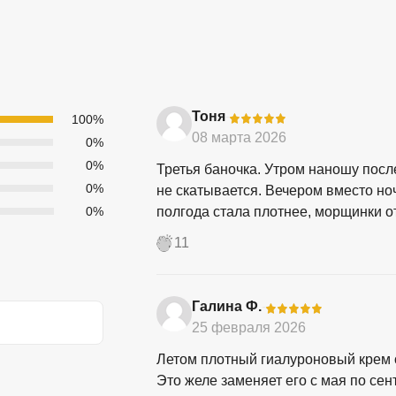
Тоня
-
100%
08 марта 2026
0%
0%
Третья баночка. Утром наношу посл
0%
не скатывается. Вечером вместо ноч
0%
полгода стала плотнее, морщинки от
11
Галина Ф.
-
25 февраля 2026
Летом плотный гиалуроновый крем о
Это желе заменяет его с мая по сен