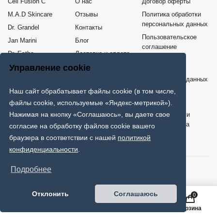
Cell Fusion C
О нас
Договор оферты
M.A.D Skincare
Отзывы
Политика обработки
персональных данных
Dr. Grandel
Контакты
Пользовательское
Jan Marini
Блог
соглашение
Dr. Esthe
Доставка и оплата
Согласие на
Me Line
Возврат товара
Управление cookie
обработку
персональных данных
COSPPI
Наш сайт обрабатывает файлы cookie (в том числе,
Карта сайта
ИНТЕРНЕТ - МАГАЗИН ПРОФЕССИОНАЛЬНОЙ КОСМЕТИКИ
файлы cookie, используемые «Яндекс-метрикой»).
Нажимая на кнопку «Соглашаюсь», вы даете свое
Только клинически проверенная и протестированная врачами
дерматологами и косметологами эффективная космецевтика
согласие на обработку файлов cookie вашего
мировых брендов.
браузера в соответствии с нашей
политикой
конфиденциальности
.
© 2026 SkinFans. Все права защищены.
Подробнее
Способы оплаты:
Отклонить
Соглашаюсь
0
Главная
Каталог
Поиск
Корзина