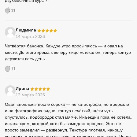
двухмесячный курс ?
11
-
Людмила
14 марта 2026
Четвёртая баночка. Каждое утро просыпаюсь — и овал на
месте. До этого крема к вечеру лицо «стекало», теперь контур
держится весь день.
11
-
Ирина
12 марта 2026
Овал «поплыл» после сорока — не катастрофа, но в зеркале
и на фотографиях видно: контур нечёткий, щёки чуть
опустились, подбородок стал мягче. Инъекции пока не хотела,
искала крем, который хотя бы замедлит процесс. Этот не
просто замедлил — развернул. Текстура плотная, наношу
вечером, массирую по массажным линиям снизу вверх. Через