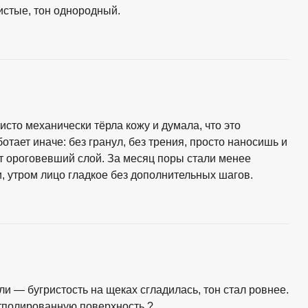
истые, тон однородный.
сто механически тёрла кожу и думала, что это
тает иначе: без гранул, без трения, просто наносишь и
т ороговевший слой. За месяц поры стали менее
и, утром лицо гладкое без дополнительных шагов.
и — бугристость на щеках сгладилась, тон стал ровнее.
отполированную поверхность ?