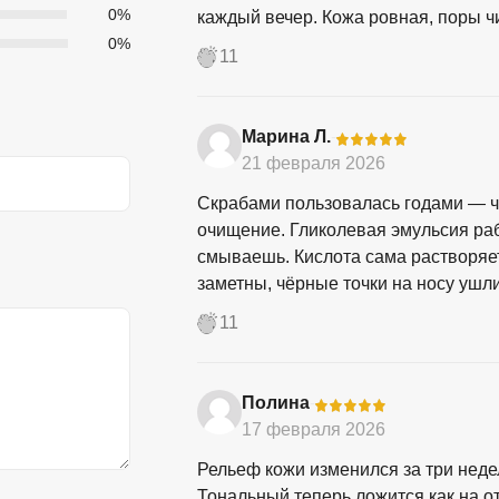
0%
каждый вечер. Кожа ровная, поры ч
0%
11
Марина Л.
-
21 февраля 2026
Скрабами пользовалась годами — чи
очищение. Гликолевая эмульсия рабо
смываешь. Кислота сама растворяе
заметны, чёрные точки на носу ушл
11
Полина
-
17 февраля 2026
Рельеф кожи изменился за три недел
Тональный теперь ложится как на 