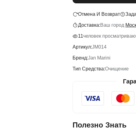
Отмена И Возврат
Зада
Доставка:
Ваш город
Мос
11
человек просматривают
Артикул:
JM014
Бренд:
Jan Marini
Тип Средства:
Очищение
Гар
Полезно Знать