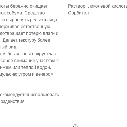
слоты бережно очищает
Раствор гликолевой кислот
ток себума. Средство
Сорбитол
с и выровнять рельеф лица.
держивая естественную
едотвращает потерю влаги и
 Делает текстуру более
ный вид.
 избегая зоны вокруг глаз.
особое внимание участкам с
нжем или теплой водой.
мульсию утром и вечером
екомендуется использовать
воздействия