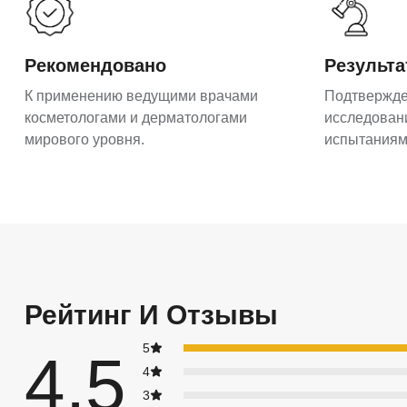
Рекомендовано
Результ
К применению ведущими врачами
Подтвержд
косметологами и дерматологами
исследован
мирового уровня.
испытаниям
Рейтинг И Отзывы
5
4.5
4
3