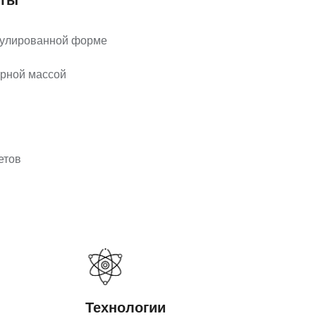
нты
сулированной форме
ярной массой
цетов
Технологии