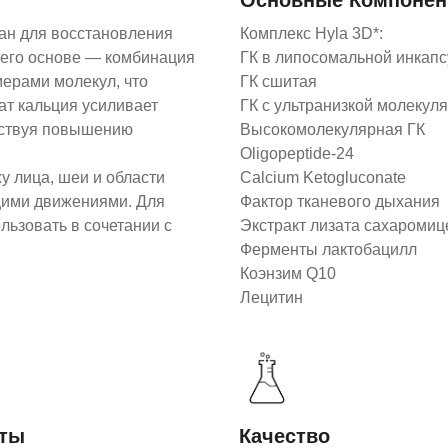
Основные Компоне
н для восстановления
Комплекс Hyla 3D*:
 его основе — комбинация
ГК в липосомальной инкап
ерами молекул, что
ГК сшитая
ат кальция усиливает
ГК с ультранизкой молекул
бствуя повышению
Высокомолекулярная ГК
Oligopeptide-24
у лица, шеи и области
Calcium Ketogluconate
щими движениями. Для
Фактор тканевого дыхания
ьзовать в сочетании с
Экстракт лизата сахароми
Ферменты лактобацилл
Коэнзим Q10
Лецитин
аты
Качество