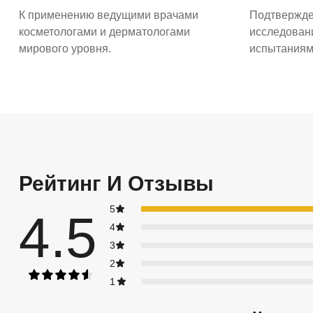
К применению ведущими врачами
Подтвержд
косметологами и дерматологами
исследован
мирового уровня.
испытаниям
Рейтинг И Отзывы
5
4.5
4
3
2
1