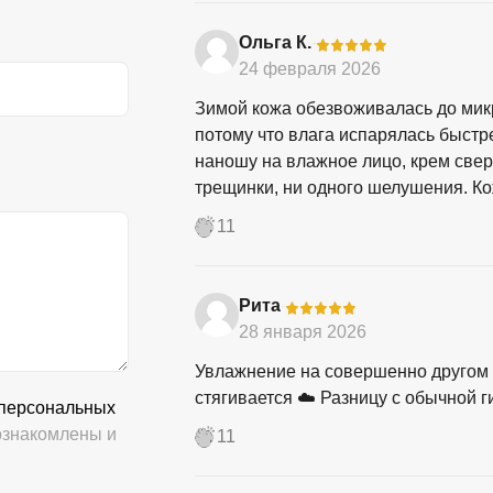
Ольга К.
-
24 февраля 2026
Зимой кожа обезвоживалась до микр
потому что влага испарялась быстр
наношу на влажное лицо, крем сверх
трещинки, ни одного шелушения. Ко
11
Рита
-
28 января 2026
Увлажнение на совершенно другом у
стягивается ☁️ Разницу с обычной г
 персональных
знакомлены и
11