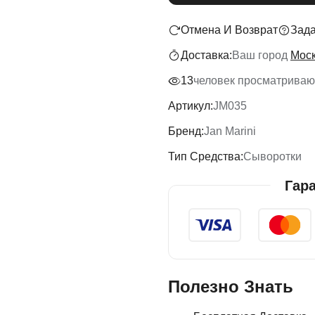
Отмена И Возврат
Зада
Доставка:
Ваш город
Мос
13
человек просматривают
Артикул:
JM035
Бренд:
Jan Marini
Тип Средства:
Сыворотки
Гар
Полезно Знать