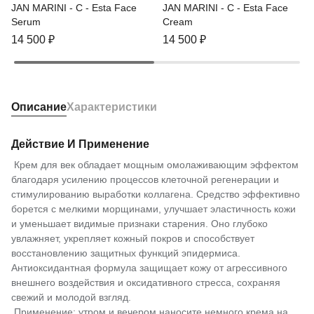
JAN MARINI - C - Esta Face
JAN MARINI - C - Esta Face
Serum
Cream
14 500
₽
14 500
₽
Описание
Характеристики
Действие И Применение
Крем для век обладает мощным омолаживающим эффектом
благодаря усилению процессов клеточной регенерации и
стимулированию выработки коллагена. Средство эффективно
борется с мелкими морщинами, улучшает эластичность кожи
и уменьшает видимые признаки старения. Оно глубоко
увлажняет, укрепляет кожный покров и способствует
восстановлению защитных функций эпидермиса.
Антиоксидантная формула защищает кожу от агрессивного
внешнего воздействия и оксидативного стресса, сохраняя
свежий и молодой взгляд.
Применение: утром и вечером наносите немного крема на