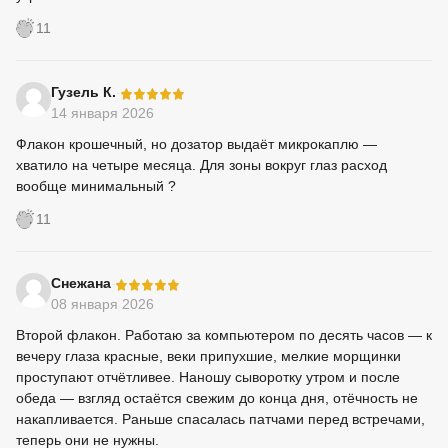
11
-
Гузель К.
14 января 2026
Флакон крошечный, но дозатор выдаёт микрокаплю —
хватило на четыре месяца. Для зоны вокруг глаз расход
вообще минимальный ?
11
-
Снежана
08 января 2026
Второй флакон. Работаю за компьютером по десять часов — к
вечеру глаза красные, веки припухшие, мелкие морщинки
проступают отчётливее. Наношу сыворотку утром и после
обеда — взгляд остаётся свежим до конца дня, отёчность не
накапливается. Раньше спасалась патчами перед встречами,
теперь они не нужны.