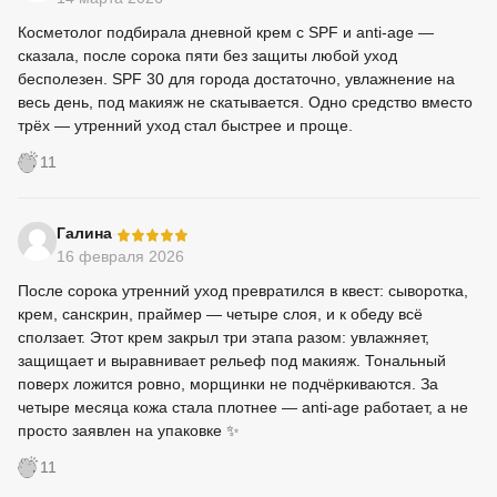
Косметолог подбирала дневной крем с SPF и anti-age —
сказала, после сорока пяти без защиты любой уход
бесполезен. SPF 30 для города достаточно, увлажнение на
весь день, под макияж не скатывается. Одно средство вместо
трёх — утренний уход стал быстрее и проще.
11
-
Галина
16 февраля 2026
После сорока утренний уход превратился в квест: сыворотка,
крем, санскрин, праймер — четыре слоя, и к обеду всё
сползает. Этот крем закрыл три этапа разом: увлажняет,
защищает и выравнивает рельеф под макияж. Тональный
поверх ложится ровно, морщинки не подчёркиваются. За
четыре месяца кожа стала плотнее — anti-age работает, а не
просто заявлен на упаковке ✨
11