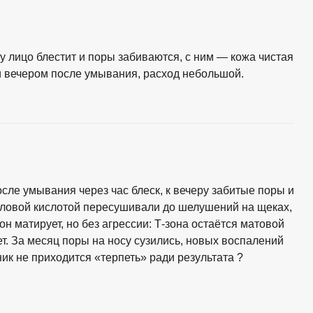
у лицо блестит и поры забиваются, с ним — кожа чистая
и вечером после умывания, расход небольшой.
ле умывания через час блеск, к вечеру забитые поры и
иловой кислотой пересушивали до шелушений на щеках,
н матирует, но без агрессии: Т-зона остаётся матовой
ет. За месяц поры на носу сузились, новых воспалений
ик не приходится «терпеть» ради результата ?