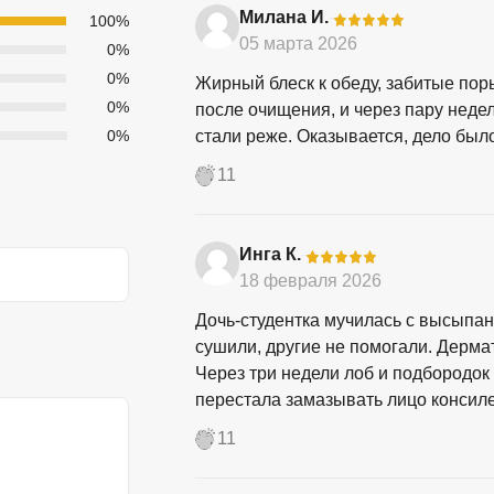
Милана И.
-
100%
05 марта 2026
0%
0%
Жирный блеск к обеду, забитые пор
0%
после очищения, и через пару неде
0%
стали реже. Оказывается, дело было 
11
Инга К.
-
18 февраля 2026
Дочь-студентка мучилась с высыпа
сушили, другие не помогали. Дермат
Через три недели лоб и подбородок
перестала замазывать лицо консиле
11