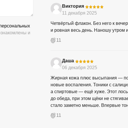
Виктория
-
11 декабря 2025
Четвёртый флакон. Без него к вечер
 персональных
и ровная весь день. Наношу утром 
знакомлены и
11
Даша
-
06 декабря 2025
Жирная кожа плюс высыпания — пос
новые воспаления. Тоники с салиц
а спиртовые — ещё хуже. Этот лосьо
до обеда, при этом щёки не стягива
стало заметно меньше. Впервые тон
11