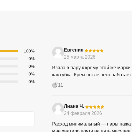
Евгения
-
100%
25 марта 2026
0%
0%
Взяла в пару к крему этой же марки
0%
как губка. Крем после него работает
0%
11
Лиана Ч.
-
24 февраля 2026
Расход минимальный — пары нажати
мне хватило почти на пять месяцев.