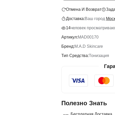
Отмена И Возврат
Зада
Доставка:
Ваш город
Мос
14
человек просматривают
Артикул:
MAD00170
Бренд:
M.A.D Skincare
Тип Средства:
Тонизация
Гар
Полезно Знать
Бесплатная Доставка