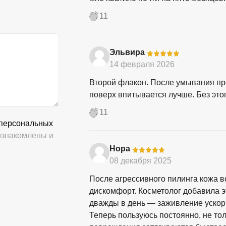
11
Эльвира
-
14 февраля 2026
Второй флакон. После умывания про
поверх впитывается лучше. Без это
11
 персональных
знакомлены и
Нора
-
08 декабря 2025
После агрессивного пилинга кожа 
дискомфорт. Косметолог добавила э
дважды в день — заживление ускори
Теперь пользуюсь постоянно, не то