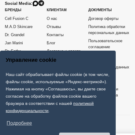
Social Media:
БРЕНДЫ
КЛИЕНТАМ
ДОКУМЕНТЫ
Cell Fusion C
О нас
Договор оферты
M.A.D Skincare
Отзывы
Политика обработки
персональных данных
Dr. Grandel
Контакты
Пользовательское
Jan Marini
Блог
соглашение
Dr. Esthe
Доставка и оплата
Согласие на
Me Line
Возврат товара
Управление cookie
обработку
персональных данных
COSPPI
Наш сайт обрабатывает файлы cookie (в том числе,
Карта сайта
ИНТЕРНЕТ - МАГАЗИН ПРОФЕССИОНАЛЬНОЙ КОСМЕТИКИ
файлы cookie, используемые «Яндекс-метрикой»).
Нажимая на кнопку «Соглашаюсь», вы даете свое
Только клинически проверенная и протестированная врачами
дерматологами и косметологами эффективная космецевтика
согласие на обработку файлов cookie вашего
мировых брендов.
браузера в соответствии с нашей
политикой
конфиденциальности
.
© 2026 SkinFans. Все права защищены.
Подробнее
Способы оплаты: