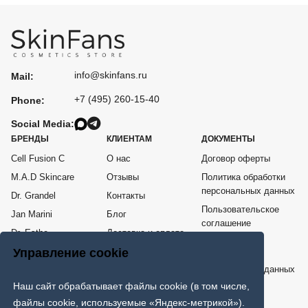
info@skinfans.ru
Mail:
+7 (495) 260-15-40
Phone:
Social Media:
БРЕНДЫ
КЛИЕНТАМ
ДОКУМЕНТЫ
Cell Fusion C
О нас
Договор оферты
M.A.D Skincare
Отзывы
Политика обработки
персональных данных
Dr. Grandel
Контакты
Пользовательское
Jan Marini
Блог
соглашение
Dr. Esthe
Доставка и оплата
Согласие на
Me Line
Возврат товара
Управление cookie
обработку
персональных данных
COSPPI
Наш сайт обрабатывает файлы cookie (в том числе,
Карта сайта
ИНТЕРНЕТ - МАГАЗИН ПРОФЕССИОНАЛЬНОЙ КОСМЕТИКИ
файлы cookie, используемые «Яндекс-метрикой»).