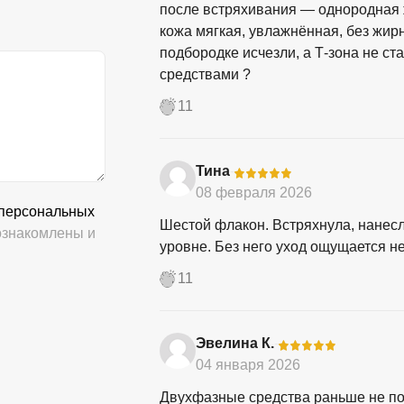
после встряхивания — однородная ж
кожа мягкая, увлажнённая, без жирн
подбородке исчезли, а Т-зона не ст
средствами ?
11
Тина
-
08 февраля 2026
 персональных
Шестой флакон. Встряхнула, нанесл
знакомлены и
уровне. Без него уход ощущается н
11
Эвелина К.
-
04 января 2026
Двухфазные средства раньше не по