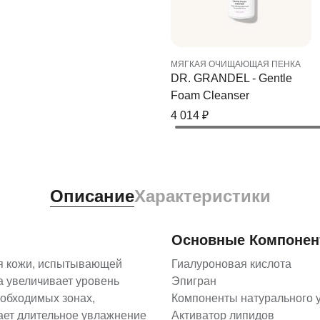
МЯГКАЯ ОЧИЩАЮЩАЯ ПЕНКА
DR. GRANDEL - Gentle
Foam Cleanser
4 014
₽
Описание
Характеристики
Основные Компоне
я кожи, испытывающей
Гиалуроновая кислота
а увеличивает уровень
Эпигран
еобходимых зонах,
Компоненты натурального 
ает длительное увлажнение
Активатор липидов