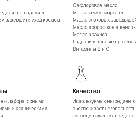
Сафлоровое масло
едство на ладони и
Масло семян моркови
тем завершите уход кремом
Масло злаковых зародыше
Масло проростков пшениц
Масло арахиса
Гидролизованные протеин
Витамины Е и С
аты
Качество
ены лабораторными
Используемых ингредиенто
иями и клиническими
обеспечивает безопасность
и.
космецевтических средств.