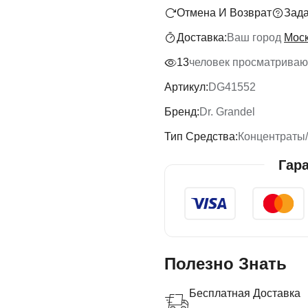
Отмена И Возврат
Зада
Доставка:
Ваш город
Мос
13
человек просматривают
Артикул:
DG41552
Бренд:
Dr. Grandel
Тип Средства:
Концентраты
Гар
Полезно Знать
Бесплатная Доставка