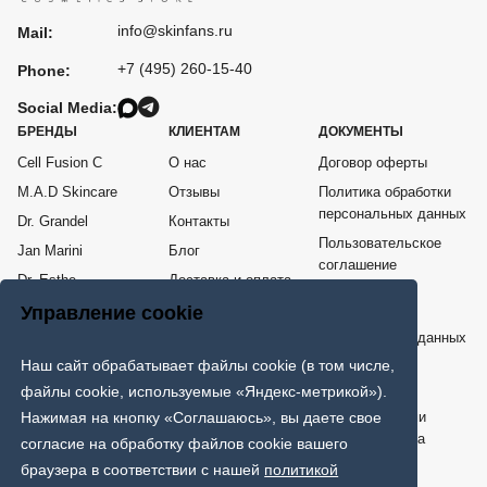
info@skinfans.ru
Mail:
+7 (495) 260-15-40
Phone:
Social Media:
БРЕНДЫ
КЛИЕНТАМ
ДОКУМЕНТЫ
Cell Fusion C
О нас
Договор оферты
M.A.D Skincare
Отзывы
Политика обработки
персональных данных
Dr. Grandel
Контакты
Пользовательское
Jan Marini
Блог
соглашение
Dr. Esthe
Доставка и оплата
Согласие на
Me Line
Возврат товара
Управление cookie
обработку
персональных данных
COSPPI
Наш сайт обрабатывает файлы cookie (в том числе,
Карта сайта
ИНТЕРНЕТ - МАГАЗИН ПРОФЕССИОНАЛЬНОЙ КОСМЕТИКИ
файлы cookie, используемые «Яндекс-метрикой»).
Только клинически проверенная и протестированная врачами
Нажимая на кнопку «Соглашаюсь», вы даете свое
дерматологами и косметологами эффективная космецевтика
согласие на обработку файлов cookie вашего
мировых брендов.
браузера в соответствии с нашей
политикой