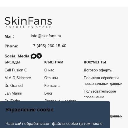
info@skinfans.ru
Mail:
+7 (495) 260-15-40
Phone:
Social Media:
БРЕНДЫ
КЛИЕНТАМ
ДОКУМЕНТЫ
Cell Fusion C
О нас
Договор оферты
M.A.D Skincare
Отзывы
Политика обработки
персональных данных
Dr. Grandel
Контакты
Пользовательское
Jan Marini
Блог
соглашение
Dr. Esthe
Доставка и оплата
Согласие на
Me Line
Возврат товара
Управление cookie
обработку
персональных данных
COSPPI
Наш сайт обрабатывает файлы cookie (в том числе,
Карта сайта