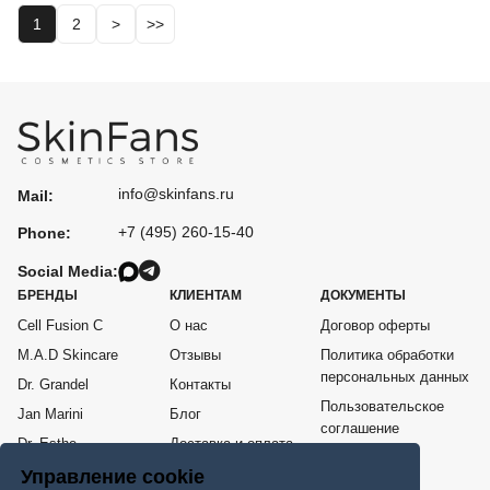
1
2
>
>>
info@skinfans.ru
Mail:
+7 (495) 260-15-40
Phone:
Social Media:
БРЕНДЫ
КЛИЕНТАМ
ДОКУМЕНТЫ
Cell Fusion C
О нас
Договор оферты
M.A.D Skincare
Отзывы
Политика обработки
персональных данных
Dr. Grandel
Контакты
Пользовательское
Jan Marini
Блог
соглашение
Dr. Esthe
Доставка и оплата
Согласие на
Me Line
Возврат товара
Управление cookie
обработку