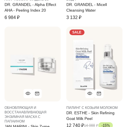
DR. GRANDEL - Alpha Effect
DR. GRANDEL - Micell
AHA - Peeling Index 20
Cleansing Water
6 984
₽
3 132
₽
SALE
ОБНОВЛЯЮЩАЯ И
ПИЛИНГ С КОЗЬИМ МОЛОКОМ
ВОССТАНАВЛИВАЮЩАЯ
DR. ESTHE - Skin Refining
ЭНЗИМНАЯ МАСКА С
Goat Milk Peel
ПАПАИНОМ
12 740
₽
14 988
₽
-15%
JAN MARINI - Skin Zyme