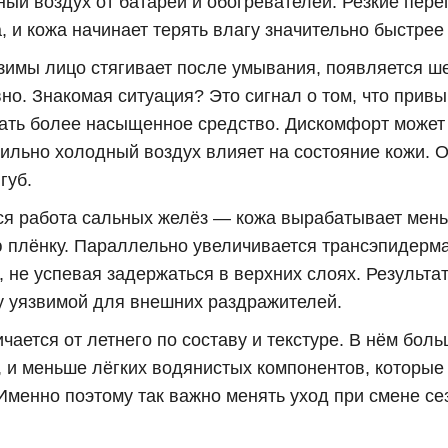
ный воздух от батарей и обогревателей. Резкие пер
 и кожа начинает терять влагу значительно быстрее
зимы лицо стягивает после умывания, появляется ше
но. Знакомая ситуация? Это сигнал о том, что прив
рать более насыщенное средство. Дискомфорт может п
ильно холодный воздух влияет на состояние кожи. 
губ.
ся работа сальных желёз — кожа вырабатывает мень
плёнку. Параллельно увеличивается трансэпидерма
 не успевая задержаться в верхних слоях. Результат
 уязвимой для внешних раздражителей.
чается от летнего по составу и текстуре. В нём бол
 и меньше лёгких водянистых компонентов, которые
Именно поэтому так важно менять уход при смене сез