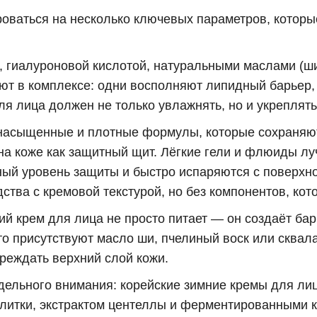
роваться на несколько ключевых параметров, котор
гиалуроновой кислотой, натуральными маслами (ши,
ют в комплексе: одни восполняют липидный барьер, 
ля лица должен не только увлажнять, но и укреплять
насыщенные и плотные формулы, которые сохраняют
на коже как защитный щит. Лёгкие гели и флюиды лу
ый уровень защиты и быстро испаряются с поверхно
тва с кремовой текстурой, но без компонентов, кот
й крем для лица не просто питает — он создаёт бар
сто присутствуют масло ши, пчелиный воск или сква
вреждать верхний слой кожи.
тдельного внимания: корейские зимние кремы для ли
итки, экстрактом центеллы и ферментированными к