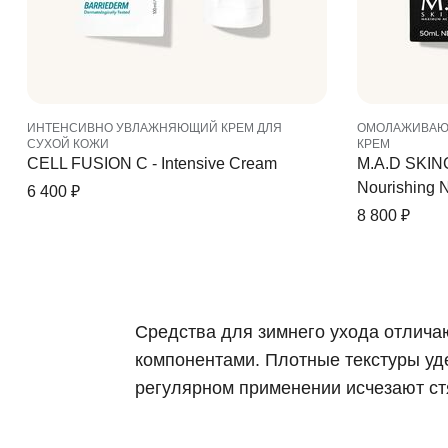
ИНТЕНСИВНО УВЛАЖНЯЮЩИЙ КРЕМ ДЛЯ
ОМОЛАЖИВАЮ
СУХОЙ КОЖИ
КРЕМ
CELL FUSION C - Intensive Cream
M.A.D SKINC
Nourishing 
6 400
₽
8 800
₽
Средства для зимнего ухода отлич
компонентами. Плотные текстуры уд
регулярном применении исчезают ст